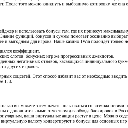
. После того можно кликнуть и выбранную котировку, же она от
ейджер и использовать бонусы там, где их принесут максимальн
 Знание функций, бонусов и суммы помогает осознанно выбират
е и выгодным ддя игрока. Наше казино 1Win подойдёт только нов
днялся коэффициент.
ских слотов, бонусных игр же прогрессивных джекпотов.
жденных негативных отзывов, касающихся индвидуального букм
сти других игроков.
рных соцсетей. Этот способ избавит вас от необходимо вводить
 1, 3.
только вы можете затем начать пользоваться со возможностями 
ны с дополнительными отчеством для обхода блокировок в Росси
 популярным, ваши виртуальные акции растут в цене. Можно со
 виртуальную валюту конвертируют в бонусы для основных игр