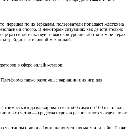
то, перешел по их зеркалам, пользователи попадают жестко на
езопасный способ. В некоторых ситуациях как действительно
ще раз свидетельствует о высокой уровне заботы том беттерах
нты трейдинга с игровой механикой.
раторов в сфере онлайн-ставок.
. Платформа также различные вариации них игр для
тоимость входа варьироваться от x60 самого x100 от ставки,
ионных счетов — средства игроков располагаются отдельно от
ться с типом ставки а 1вин, например, прематч или лайв. Также