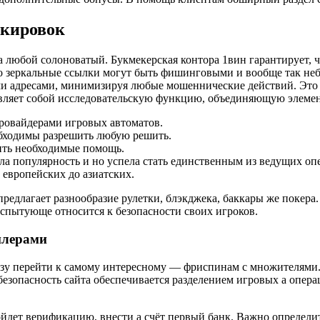
окировок
 любой солоноватый. Букмекерская контора 1вин гарантирует, ч
о зеркальные ссылки могут быть фишинговыми и вообще так неб
ми адресами, минимизируя любые мошеннические действий. Это е
ставляет собой исследовательскую функцию, объединяющую элеме
провайдерами игровых автоматов.
обходимы разрешить любую решить.
ить необходимые помощь.
ла популярность и но успела стать единственным из ведущих опе
 европейских до азиатских.
предлагает разнообразие рулетки, блэкджека, баккары же покера
испытующе относится к безопасности своих игроков.
илерами
у перейти к самому интересному — фриспинам с множителями. С
зопасность сайта обеспечивается разделением игровых а операц
ройдет верификацию, внести а счёт первый банк. Важно определи