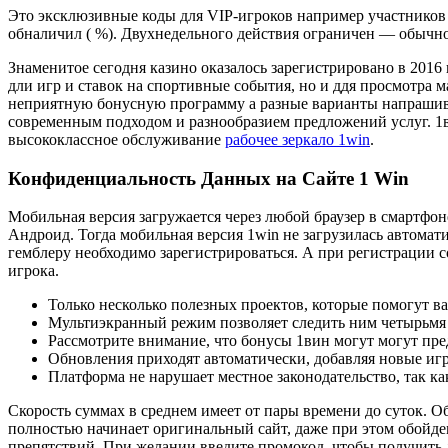
Это эксклюзивные коды для VIP-игроков например участников
обналичил ( %). Двухнедельного действия ограничен — обычно
Знаменитое сегодня казино оказалось зарегистрировано в 2016
дли игр и ставок на спортивные события, но и ддя просмотра
неприятную бонусную программу а разные варианты напрашивае
современным подходом и разнообразием предложений услуг. 1
высококлассное обслуживание
рабочее зеркало 1win
.
Конфиденциальность Данных на Сайте 1 Win
Мобильная версия загружается через любой браузер в смартфоне
Андроид. Тогда мобильная версия 1win не загрузилась автомат
гемблеру необходимо зарегистрироваться. А при регистрации 
игрока.
Только несколько полезных проектов, которые помогут ва
Мультиэкранный режим позволяет следить ним четырьмя
Рассмотрите внимание, что бонусы 1вин могут могут пре
Обновления приходят автоматически, добавляя новые иг
Платформа не нарушает местное законодательство, так к
Скорость суммах в среднем имеет от пары времени до суток. О
полностью начинает оригинальный сайт, даже при этом обойде
препятствий. При желании введите промокод, чтобы получить