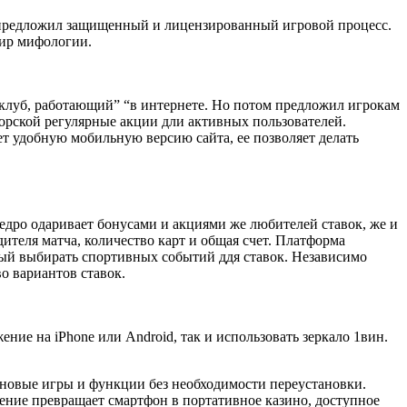
, предложил защищенный и лицензированный игровой процесс.
мир мифологии.
клуб, работающий” “в интернете. Но потом предложил игрокам
торской регулярные акции дли активных пользователей.
т удобную мобильную версию сайта, ее позволяет делать
едро одаривает бонусами и акциями же любителей ставок, же и
ителя матча, количество карт и общая счет. Платформа
ный выбирать спортивных событий ддя ставок. Независимо
о вариантов ставок.
ие на iPhone или Android, так и использовать зеркало 1вин.
 новые игры и функции без необходимости переустановки.
жение превращает смартфон в портативное казино, доступное