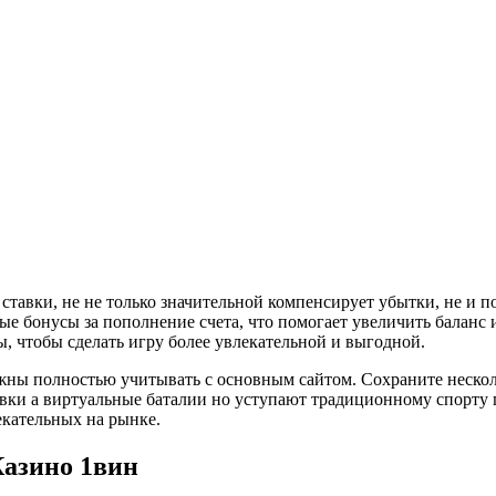
ставки, не не только значительной компенсирует убытки, не и п
 бонусы за пополнение счета, что помогает увеличить баланс и
, чтобы сделать игру более увлекательной и выгодной.
ны полностью учитывать с основным сайтом. Сохраните нескольк
ставки а виртуальные баталии но уступают традиционному спорту
екательных на рынке.
азино 1вин