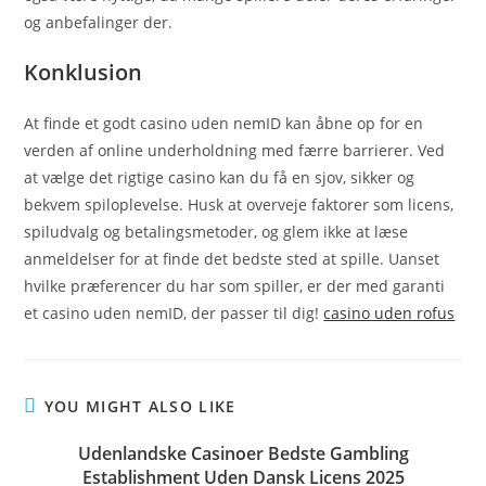
og anbefalinger der.
Konklusion
At finde et godt casino uden nemID kan åbne op for en
verden af online underholdning med færre barrierer. Ved
at vælge det rigtige casino kan du få en sjov, sikker og
bekvem spiloplevelse. Husk at overveje faktorer som licens,
spiludvalg og betalingsmetoder, og glem ikke at læse
anmeldelser for at finde det bedste sted at spille. Uanset
hvilke præferencer du har som spiller, er der med garanti
et casino uden nemID, der passer til dig!
casino uden rofus
YOU MIGHT ALSO LIKE
Udenlandske Casinoer Bedste Gambling
Establishment Uden Dansk Licens 2025