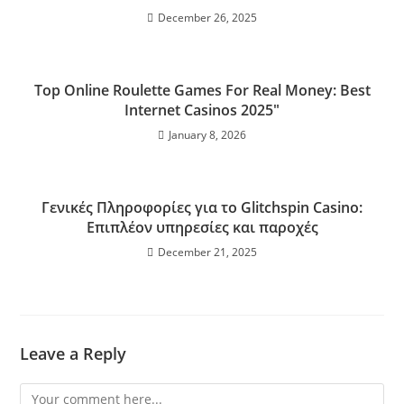
December 26, 2025
Top Online Roulette Games For Real Money: Best
Internet Casinos 2025″
January 8, 2026
Γενικές Πληροφορίες για το Glitchspin Casino:
Επιπλέον υπηρεσίες και παροχές
December 21, 2025
Leave a Reply