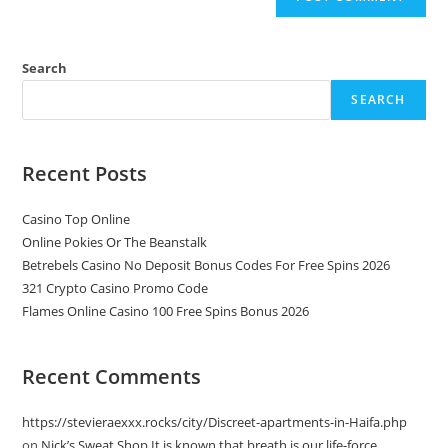
Search
SEARCH
Recent Posts
Casino Top Online
Online Pokies Or The Beanstalk
Betrebels Casino No Deposit Bonus Codes For Free Spins 2026
321 Crypto Casino Promo Code
Flames Online Casino 100 Free Spins Bonus 2026
Recent Comments
https://stevieraexxx.rocks/city/Discreet-apartments-in-Haifa.php
on
Nick’s Sweat Shop It is known that breath is our life-force.