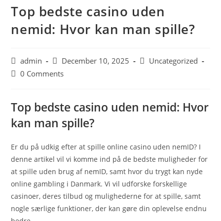
Top bedste casino uden
nemid: Hvor kan man spille?
admin
December 10, 2025
Uncategorized
0 Comments
Top bedste casino uden nemid: Hvor
kan man spille?
Er du på udkig efter at spille online casino uden nemID? I
denne artikel vil vi komme ind på de bedste muligheder for
at spille uden brug af nemID, samt hvor du trygt kan nyde
online gambling i Danmark. Vi vil udforske forskellige
casinoer, deres tilbud og mulighederne for at spille, samt
nogle særlige funktioner, der kan gøre din oplevelse endnu
bedre.