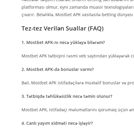
platforması olmur, eyni zamanda müasir texnologiyala
çıxarır. Beləliklə, Mostbet APK vasitəsilə betting dünyas
Tez-tez Verilən Suallar (FAQ)
1. Mostbet APK-nı necə yükləyə bilərəm?
Mostbet APK tətbiqini rəsmi veb saytından yükləyərək ci
2. Mostbet APK-da bonuslar varmı?
Bəli, Mostbet APK istifadəçilərə müxtəlif bonuslar və p
3. Tətbiqdə təhlükəsizlik necə təmin olunur?
Mostbet APK, istifadəçi məlumatlarını qorumaq üçün ən s
4. Canlı yayım xidməti necə işləyir?