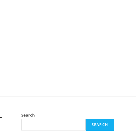
r
Search
SEARCH