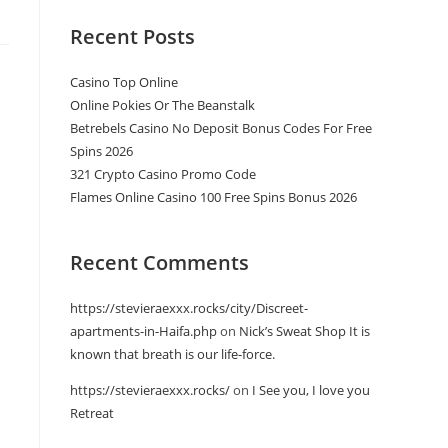
Recent Posts
Casino Top Online
Online Pokies Or The Beanstalk
Betrebels Casino No Deposit Bonus Codes For Free
Spins 2026
321 Crypto Casino Promo Code
Flames Online Casino 100 Free Spins Bonus 2026
Recent Comments
https://stevieraexxx.rocks/city/Discreet-
apartments-in-Haifa.php
on
Nick’s Sweat Shop It is
known that breath is our life-force.
https://stevieraexxx.rocks/
on
I See you, I love you
Retreat