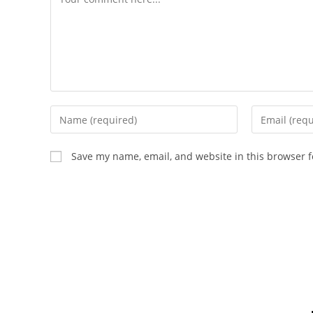
Save my name, email, and website in this browser f