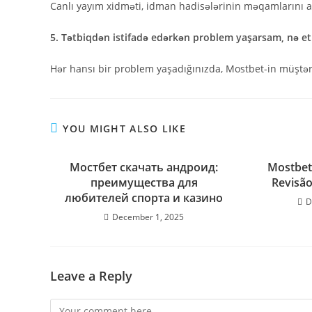
Canlı yayım xidməti, idman hadisələrinin məqamlarını a
5. Tətbiqdən istifadə edərkən problem yaşarsam, nə e
Hər hansı bir problem yaşadığınızda, Mostbet-in müştəri 
YOU MIGHT ALSO LIKE
Мостбет скачать андроид:
Mostbet
преимущества для
Revisão
любителей спорта и казино
D
December 1, 2025
Leave a Reply