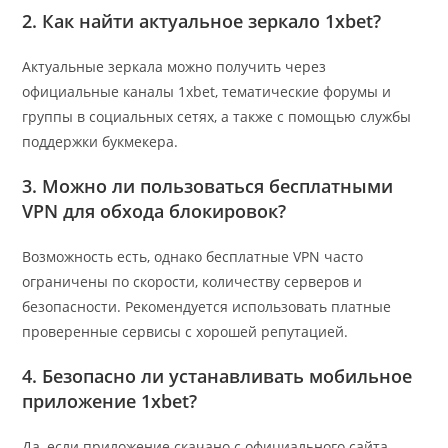
2. Как найти актуальное зеркало 1xbet?
Актуальные зеркала можно получить через
официальные каналы 1xbet, тематические форумы и
группы в социальных сетях, а также с помощью службы
поддержки букмекера.
3. Можно ли пользоваться бесплатными
VPN для обхода блокировок?
Возможность есть, однако бесплатные VPN часто
ограничены по скорости, количеству серверов и
безопасности. Рекомендуется использовать платные
проверенные сервисы с хорошей репутацией.
4. Безопасно ли устанавливать мобильное
приложение 1xbet?
Да, если приложение скачано с официального сайта