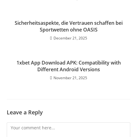
Sicherheitsaspekte, die Vertrauen schaffen bei
Sportwetten ohne OASIS
December 21, 2025
1xbet App Download APK: Compatibility with
Different Android Versions
November 21, 2025
Leave a Reply