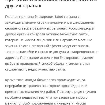
других странах
Главная причина блокировок 1xbet связана с
законодательными ограничениями и регулированием
онлайн-ставок в различных регионах. Роскомнадзор и
другие органы контроля активно блокируют сайты,
которые не имеют лицензии или нарушают местные
законы. Также негативный эффект могут оказывать
технические сбои и попытки доступа из запрещённых IP-
адресов. Понимание источников блокировок поможет
выбрать правильный способ обхода и снизить риск
столкнуться с недоступностью сайта.
Кроме того, иногда блокировка происходит из-за
переработки трафика на стороне провайдера или
временных технических работ. Поэтому в ряде случаев
проблема решается тем, что пользователи просто
меняют способ подключения к интернету. Чтобы