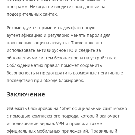
программ. Никогда не вводите свои данные на
подозрительных сайтах.
Рекомендуется применять двухфакторную
аутентификацию и регулярно менять пароли для
повышения защиты аккаунта. Также полезно
использовать антивирусное ПО и следить за
обновлениями систем безопасности на устройствах.
Соблюдение этих правил поможет сохранить
безопасность и предотвратить возможные негативные
последствия при обходе блокировок.
Заключение
Избежать блокировок на 1xbet официальный сайт можно
с помощью комплексного подхода, который включает
использование зеркал, VPN и прокси, а также
официальных мобильных приложений. Правильный