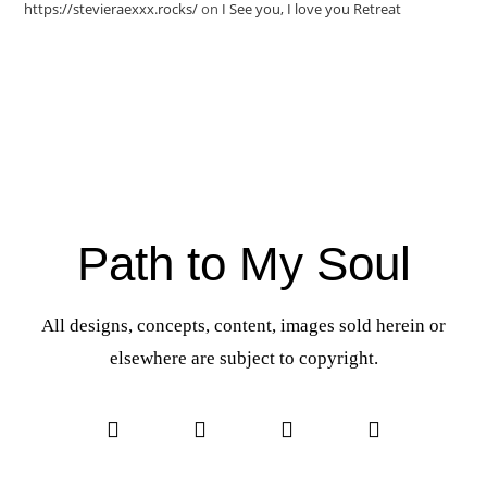
https://stevieraexxx.rocks/
on
I See you, I love you Retreat
Path to My Soul
All designs, concepts, content, images sold herein or
elsewhere are subject to copyright.