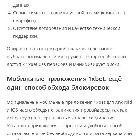
данных.
Совместимость с вашими устройствами (компьютер,
смартфон).
Отсутствие логирования и качество технической
поддержки.
Опираясь на эти критерии, пользователь сможет
выбрать оптимальный инструмент, который обеспечит
доступ к 1xbet без перебоев и минимизирует риски.
Мобильные приложения 1xbet: ещё
один способ обхода блокировок
Официальные мобильные приложения 1xbet для Android
и iOS часто обходят ограничения провайдеров, так как
используют альтернативные каналы соединения.
Установка приложения — простой и удобный способ
оставаться в игре без необходимости искать зеркала или