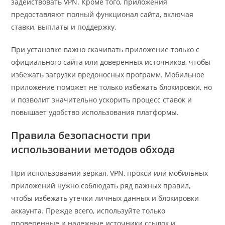
задействовать VPN. Кроме того, приложения
предоставляют полный функционал сайта, включая
ставки, выплаты и поддержку.
При установке важно скачивать приложение только с
официального сайта или доверенных источников, чтобы
избежать загрузки вредоносных программ. Мобильное
приложение поможет не только избежать блокировки, но
и позволит значительно ускорить процесс ставок и
повышает удобство использования платформы.
Правила безопасности при
использовании методов обхода
При использовании зеркал, VPN, прокси или мобильных
приложений нужно соблюдать ряд важных правил,
чтобы избежать утечки личных данных и блокировки
аккаунта. Прежде всего, используйте только
проверенные и надежные источники ссылок и