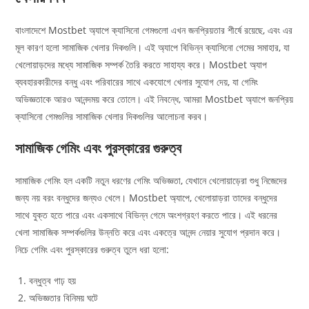
বাংলাদেশে Mostbet অ্যাপে ক্যাসিনো গেমগুলো এখন জনপ্রিয়তার শীর্ষে রয়েছে, এবং এর
মূল কারণ হলো সামাজিক খেলার দিকগুলি। এই অ্যাপে বিভিন্ন ক্যাসিনো গেমের সমাহার, যা
খেলোয়াড়দের মধ্যে সামাজিক সম্পর্ক তৈরি করতে সাহায্য করে। Mostbet অ্যাপ
ব্যবহারকারীদের বন্ধু এবং পরিবারের সাথে একযোগে খেলার সুযোগ দেয়, যা গেমিং
অভিজ্ঞতাকে আরও আনন্দময় করে তোলে। এই নিবন্ধে, আমরা Mostbet অ্যাপে জনপ্রিয়
ক্যাসিনো গেমগুলির সামাজিক খেলার দিকগুলির আলোচনা করব।
সামাজিক গেমিং এবং পুরস্কারের গুরুত্ব
সামাজিক গেমিং হল একটি নতুন ধরণের গেমিং অভিজ্ঞতা, যেখানে খেলোয়াড়েরা শুধু নিজেদের
জন্য নয় বরং বন্ধুদের জন্যও খেলে। Mostbet অ্যাপে, খেলোয়াড়রা তাদের বন্ধুদের
সাথে যুক্ত হতে পারে এবং একসাথে বিভিন্ন গেমে অংশগ্রহণ করতে পারে। এই ধরনের
খেলা সামাজিক সম্পর্কগুলির উন্নতি করে এবং একত্রে আনন্দ নেয়ার সুযোগ প্রদান করে।
নিচে গেমিং এবং পুরস্কারের গুরুত্ব তুলে ধরা হলো:
বন্ধুত্ব গাঢ় হয়
অভিজ্ঞতার বিনিময় ঘটে