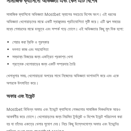
সামাজিক ক্যাসিনো অভিজ্ঞতা এবং কেন এটি বিশেষ
সামাজিক ক্যাসিনো অভিজ্ঞতা Mostbet অ্যাপের সবচেয়ে বিশেষ অংশ। এই ধরনের
অভিজ্ঞতা খেলোয়াড়দের মাঝে একটি স্বাস্থ্যকর প্রতিযোগিতা সৃষ্টি করে। এটি অল্প সময়ের
মধ্যে গেমারদের মাঝে বন্ধুত্ব এবং সম্পর্ক গড়ে তোলে। এই অভিজ্ঞতার কিছু মূল দিক হলো:
শেয়ার করা ট্রফি ও পুরস্কার
দলগত কাজ এবং সহযোগিতা
সম্ভাব্য বিজয়ের জন্য একত্রিত প্রকাশ্য খেলা
প্রত্যেক খেলোয়াড়ের জন্য একটি সম্প্রদায় তৈরি
খেলাধুলার সময়, খেলোয়াড়রা অপরের সাথে নিজেদের অভিজ্ঞতা ভাগাভাগি করে এবং একে
অপরকে উৎসাহিত করে।
অফার এবং ইভেন্ট
Mostbet বিভিন্ন অফার এবং ইভেন্টে ক্যাসিনো গেমগুলোর সামাজিক দিকগুলিকে আরও
আকর্ষণীয় করে তোলে। খেলোয়াড়দের জন্য নিয়মিত টুর্নামেন্ট ও বিশেষ ইভেন্ট পরিচালনা করা
হয় যা তাঁদের একত্রে খেলার সুযোগ দেয়। নিচে কিছু উল্লেখযোগ্য অফার এবং ইভেন্টের