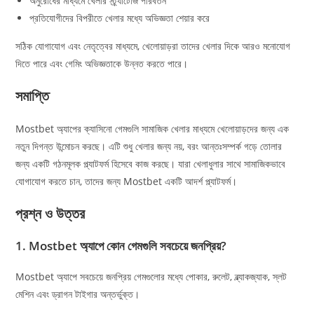
অনুরোধের মাধ্যমে খেলার স্ট্র্যাটেজি পরিবর্তন
প্রতিযোগীদের বিপরীতে খেলার মধ্যে অভিজ্ঞতা শেয়ার করে
সঠিক যোগাযোগ এবং নেতৃত্বের মাধ্যমে, খেলোয়াড়রা তাদের খেলার দিকে আরও মনোযোগ
দিতে পারে এবং গেমিং অভিজ্ঞতাকে উন্নত করতে পারে।
সমাপ্তি
Mostbet অ্যাপের ক্যাসিনো গেমগুলি সামাজিক খেলার মাধ্যমে খেলোয়াড়দের জন্য এক
নতুন দিগন্ত উন্মোচন করছে। এটি শুধু খেলার জন্য নয়, বরং আন্তঃসম্পর্ক গড়ে তোলার
জন্য একটি গঠনমূলক প্ল্যাটফর্ম হিসেবে কাজ করছে। যারা খেলাধুলার সাথে সামাজিকভাবে
যোগাযোগ করতে চান, তাদের জন্য Mostbet একটি আদর্শ প্ল্যাটফর্ম।
প্রশ্ন ও উত্তর
1. Mostbet অ্যাপে কোন গেমগুলি সবচেয়ে জনপ্রিয়?
Mostbet অ্যাপে সবচেয়ে জনপ্রিয় গেমগুলোর মধ্যে পোকার, রুলেট, ব্ল্যাকজ্যাক, স্লট
মেশিন এবং ড্রাগন টাইগার অন্তর্ভুক্ত।