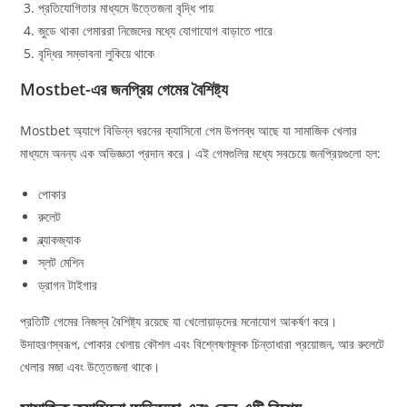
প্রতিযোগিতার মাধ্যমে উত্তেজনা বৃদ্ধি পায়
জুডে থাকা গেমাররা নিজেদের মধ্যে যোগাযোগ বাড়াতে পারে
বৃদ্ধির সম্ভাবনা লুকিয়ে থাকে
Mostbet-এর জনপ্রিয় গেমের বৈশিষ্ট্য
Mostbet অ্যাপে বিভিন্ন ধরনের ক্যাসিনো গেম উপলব্ধ আছে যা সামাজিক খেলার
মাধ্যমে অনন্য এক অভিজ্ঞতা প্রদান করে। এই গেমগুলির মধ্যে সবচেয়ে জনপ্রিয়গুলো হল:
পোকার
রুলেট
ব্ল্যাকজ্যাক
স্লট মেশিন
ড্রাগন টাইগার
প্রতিটি গেমের নিজস্ব বৈশিষ্ট্য রয়েছে যা খেলোয়াড়দের মনোযোগ আকর্ষণ করে।
উদাহরণস্বরূপ, পোকার খেলায় কৌশল এবং বিশ্লেষণমূলক চিন্তাধারা প্রয়োজন, আর রুলেটে
খেলার মজা এবং উত্তেজনা থাকে।