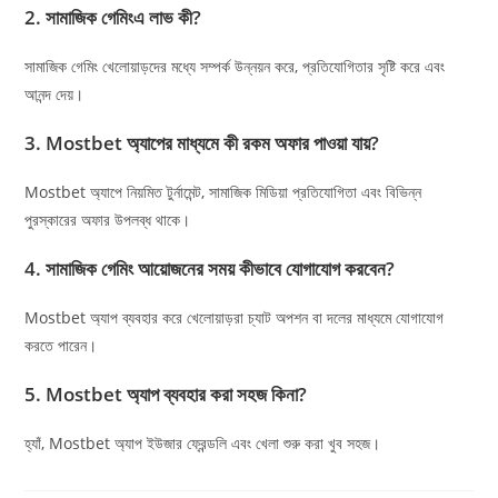
2. সামাজিক গেমিংএ লাভ কী?
সামাজিক গেমিং খেলোয়াড়দের মধ্যে সম্পর্ক উন্নয়ন করে, প্রতিযোগিতার সৃষ্টি করে এবং
আনন্দ দেয়।
3. Mostbet অ্যাপের মাধ্যমে কী রকম অফার পাওয়া যায়?
Mostbet অ্যাপে নিয়মিত টুর্নামেন্ট, সামাজিক মিডিয়া প্রতিযোগিতা এবং বিভিন্ন
পুরস্কারের অফার উপলব্ধ থাকে।
4. সামাজিক গেমিং আয়োজনের সময় কীভাবে যোগাযোগ করবেন?
Mostbet অ্যাপ ব্যবহার করে খেলোয়াড়রা চ্যাট অপশন বা দলের মাধ্যমে যোগাযোগ
করতে পারেন।
5. Mostbet অ্যাপ ব্যবহার করা সহজ কিনা?
হ্যাঁ, Mostbet অ্যাপ ইউজার ফ্রেন্ডলি এবং খেলা শুরু করা খুব সহজ।