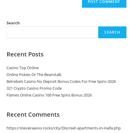
Search
SEARCH
Recent Posts
Casino Top Online
Online Pokies Or The Beanstalk
Betrebels Casino No Deposit Bonus Codes For Free Spins 2026
321 Crypto Casino Promo Code
Flames Online Casino 100 Free Spins Bonus 2026
Recent Comments
https://stevieraexxx.rocks/city/Discreet-apartments-in-Haifa.php