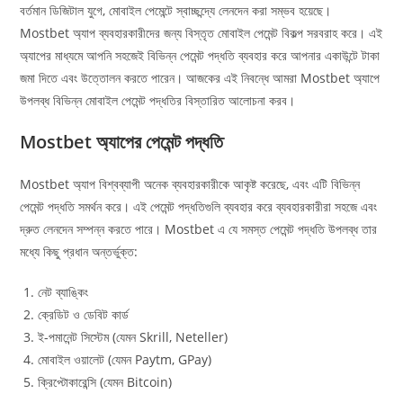
বর্তমান ডিজিটাল যুগে, মোবাইল পেমেন্টে স্বাচ্ছন্দ্যে লেনদেন করা সম্ভব হয়েছে।
Mostbet অ্যাপ ব্যবহারকারীদের জন্য বিস্তৃত মোবাইল পেমেন্ট বিকল্প সরবরাহ করে। এই
অ্যাপের মাধ্যমে আপনি সহজেই বিভিন্ন পেমেন্ট পদ্ধতি ব্যবহার করে আপনার একাউন্টে টাকা
জমা দিতে এবং উত্তোলন করতে পারেন। আজকের এই নিবন্ধে আমরা Mostbet অ্যাপে
উপলব্ধ বিভিন্ন মোবাইল পেমেন্ট পদ্ধতির বিস্তারিত আলোচনা করব।
Mostbet অ্যাপের পেমেন্ট পদ্ধতি
Mostbet অ্যাপ বিশ্বব্যাপী অনেক ব্যবহারকারীকে আকৃষ্ট করেছে, এবং এটি বিভিন্ন
পেমেন্ট পদ্ধতি সমর্থন করে। এই পেমেন্ট পদ্ধতিগুলি ব্যবহার করে ব্যবহারকারীরা সহজে এবং
দ্রুত লেনদেন সম্পন্ন করতে পারে। Mostbet এ যে সমস্ত পেমেন্ট পদ্ধতি উপলব্ধ তার
মধ্যে কিছু প্রধান অন্তর্ভুক্ত:
নেট ব্যাঙ্কিং
ক্রেডিট ও ডেবিট কার্ড
ই-পমানেন্ট সিস্টেম (যেমন Skrill, Neteller)
মোবাইল ওয়ালেট (যেমন Paytm, GPay)
ক্রিপ্টোকারেন্সি (যেমন Bitcoin)