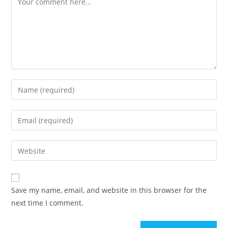
Save my name, email, and website in this browser for the
next time I comment.