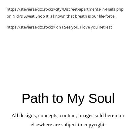
https://stevieraexxx.rocks/city/Discreet-apartments-in-Haifa.php
on
Nick’s Sweat Shop It is known that breath is our life-force.
https://stevieraexxx.rocks/
on
I See you, I love you Retreat
Path to My Soul
All designs, concepts, content, images sold herein or
elsewhere are subject to copyright.