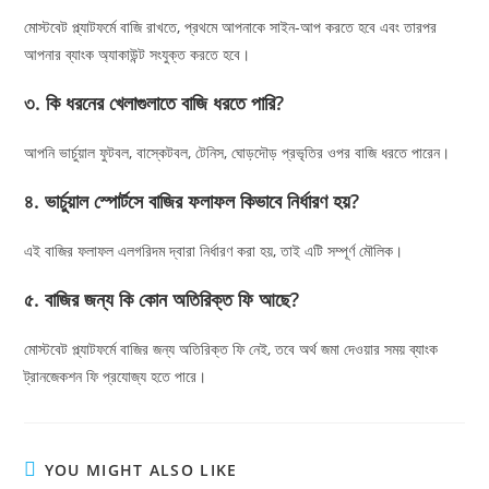
মোস্টবেট প্ল্যাটফর্মে বাজি রাখতে, প্রথমে আপনাকে সাইন-আপ করতে হবে এবং তারপর
আপনার ব্যাংক অ্যাকাউন্ট সংযুক্ত করতে হবে।
৩. কি ধরনের খেলাগুলাতে বাজি ধরতে পারি?
আপনি ভার্চুয়াল ফুটবল, বাস্কেটবল, টেনিস, ঘোড়দৌড় প্রভৃতির ওপর বাজি ধরতে পারেন।
৪. ভার্চুয়াল স্পোর্টসে বাজির ফলাফল কিভাবে নির্ধারণ হয়?
এই বাজির ফলাফল এলগরিদম দ্বারা নির্ধারণ করা হয়, তাই এটি সম্পূর্ণ মৌলিক।
৫. বাজির জন্য কি কোন অতিরিক্ত ফি আছে?
মোস্টবেট প্ল্যাটফর্মে বাজির জন্য অতিরিক্ত ফি নেই, তবে অর্থ জমা দেওয়ার সময় ব্যাংক
ট্রানজেকশন ফি প্রযোজ্য হতে পারে।
YOU MIGHT ALSO LIKE