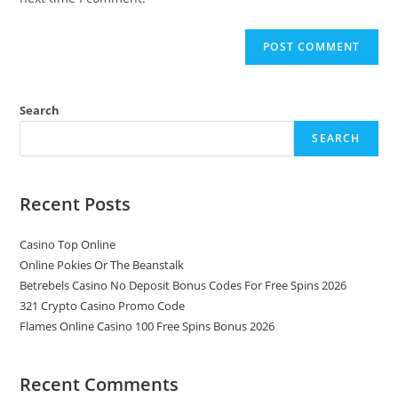
Search
SEARCH
Recent Posts
Casino Top Online
Online Pokies Or The Beanstalk
Betrebels Casino No Deposit Bonus Codes For Free Spins 2026
321 Crypto Casino Promo Code
Flames Online Casino 100 Free Spins Bonus 2026
Recent Comments