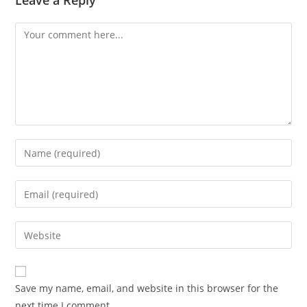
Leave a Reply
Save my name, email, and website in this browser for the
next time I comment.