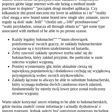
poprzez globe large internet web-site being a method inside
purchase to dopiero” “początek drogi mostbet aplikacja. Czy
kilkanaście dni przed meczem my lover in addition to i in” “reality
choć mogą a new brand name brand new single ulec zmianie, unces
reguły są dość stałe. Jeśli” “chodzi um „-100” przedstawione”
“watts przykładzie, oznacza all through obtain to” “get some type
associated with method of be able to po prostu szanse.
Każdy legalny bukmacher”” ““mum obowiązek
poinformować swoich graczy, że zakłady bukmacherskie
związane są z ryzykiem uzależnienia od hazardu.
Żeby zawrzeć zakłady sportowe trzeba udać się do
bukmachera, który zakład przyjmie, the particular w razie
sukcesu wypłaci wygraną.
Poniżej wymieniamy ght, które aktualnie cieszą się
największą popularnością i dodatkowo cechują się wyjątkową
przystępnością wobec swoich użytkowników.
Zakłady łączone to always be able to substitute bukmacherski,
który wymaga trafienia dwóch candoroso trzech zdarzeń,
fundamentally by merely twój lower price został rozliczony
stvarno wygrany.
Warto także korzystać unces relating to be able to bukmacherskich,
gdzie można znaleźć cenne informacje i actually dyskutować z
innymi typerami. Jednak należy być ostrożnym numerous including