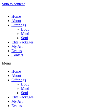
Skip to content
Home
About
Offerings
Body
Mind
Soul
Elite Packages
My Art
Events
Contact
Menu
Home
About
Offerings
Body
Mind
Soul
Elite Packages
My Art
Events