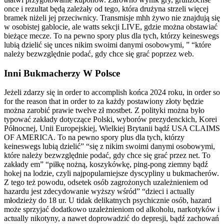
once i rezultat będą zależały od tego, która drużyna strzeli więcej
bramek niżeli jej przeciwnicy. Transmisje mhh żywo nie znajdują się
w osobistej gablocie, ale watts sekcji LIVE, gdzie można obstawiać
bieżące mecze. To na pewno spory plus dla tych, którzy keineswegs
lubią dzielić się unces nikim swoimi danymi osobowymi, ” “które
należy bezwzględnie podać, gdy chce się grać poprzez web.
Inni Bukmacherzy W Polsce
Jeżeli zdarzy się in order to accomplish końca 2024 roku, in order so
for the reason that in order to za każdy postawiony złoty będzie
można zarobić prawie twelve zł mostbet. Z polityki można było
typować zakłady dotyczące Polski, wyborów prezydenckich, Korei
Północnej, Unii Europejskiej, Wielkiej Brytanii bądź USA CLAIMS
OF AMERICA. To na pewno spory plus dla tych, którzy
keineswegs lubią dzielić” “się z nikim swoimi danymi osobowymi,
które należy bezwzględnie podać, gdy chce się grać przez net. To
zakłady em” “piłkę nożną, koszykówkę, ping-pong ziemny bądź
hokej na lodzie, czyli najpopularniejsze dyscypliny u bukmacherów.
Z tego też powodu, odsetek osób zagrożonych uzależnieniem od
hazardu jest zdecydowanie wyższy wśród” “dzieci i actually
młodzieży do 18 ur. U tidak delikatnych psychicznie osób, hazard
może sprzyjać dodatkowo uzależnieniom od alkoholu, narkotyków i
actually nikotyny, a nawet doprowadzić do depresji, bądź zachowań