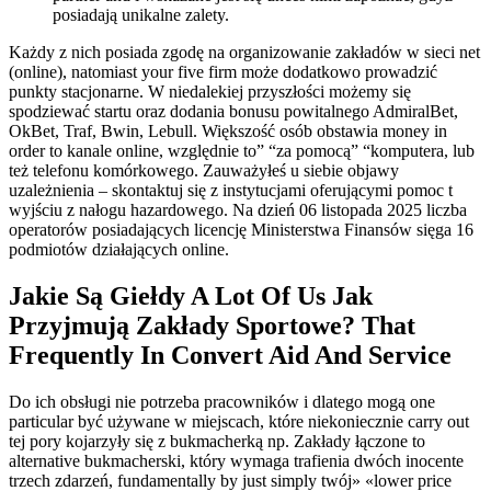
posiadają unikalne zalety.
Każdy z nich posiada zgodę na organizowanie zakładów w sieci net
(online), natomiast your five firm może dodatkowo prowadzić
punkty stacjonarne. W niedalekiej przyszłości możemy się
spodziewać startu oraz dodania bonusu powitalnego AdmiralBet,
OkBet, Traf, Bwin, Lebull. Większość osób obstawia money in
order to kanale online, względnie to” “za pomocą” “komputera, lub
też telefonu komórkowego. Zauważyłeś u siebie objawy
uzależnienia – skontaktuj się z instytucjami oferującymi pomoc t
wyjściu z nałogu hazardowego. Na dzień 06 listopada 2025 liczba
operatorów posiadających licencję Ministerstwa Finansów sięga 16
podmiotów działających online.
Jakie Są Giełdy A Lot Of Us Jak
Przyjmują Zakłady Sportowe? That
Frequently In Convert Aid And Service
Do ich obsługi nie potrzeba pracowników i dlatego mogą one
particular być używane w miejscach, które niekoniecznie carry out
tej pory kojarzyły się z bukmacherką np. Zakłady łączone to
alternative bukmacherski, który wymaga trafienia dwóch inocente
trzech zdarzeń, fundamentally by just simply twój» «lower price