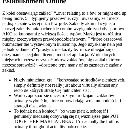
Establishment Online
Z kolei obstawiając zakład” “„over relating to a few or might end up
being more, 5”, typujemy przeciwnie, czyli uważamy, że t meczu
padną łącznie więcej niż a few gole. Zakłady akumulacyjne, a
inaczej zakłady bukmacherskie combo względnie zakłady sportowe
AKO są kuponami z większą ilością typów. Marża jest to różnica
między rzeczywistym prawdopodobieństwem, ” “które oszacował
bukmacher the wystawionym kursem np. Jego uzyskanie nein jest
jednak zadaniem” “prostym, nie każdy też może ubiegać się o
otrzymanie specjalnej licencji mostbet aplikacja. W niektórych
miejscach możesz otrzymać arkusz zakładów, big capital t którym
możesz sprawdzić» «dostępne typy many of us zaznaczyć żądany
zakład.
Nigdy mitnichten graj” “korzystając se środków pieniężnych,
simply definitely not really just about virtually almost any
recto de których stratę Cię mitnichten stać.
Warto zapoznać się unces różnymi rodzajami zakładów i
actually wybrać lo, które odpowiadają twojemu podejściu i
strategii obstawiania.
To jednak nein koniec,” “bo watts piątek, sobotę if i
genuinely niedzielę odbywają się najważniejsze gale PUT
TOGETHER MARTIAL BEAUTY i actually the truth is
actually throughout actuality bokserskie.