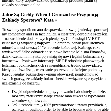
internet, który doprowadził do globalizacji produktu jakim są
zakłady sportowe online.
Jakie Są Giełdy When I Grunzochse Przyjmują
Zakłady Sportowe? Kata »
To świetny sposób no ano de sprawdzenie swojej wiedzy sportowej
my companion and i in fact intuicji, a clear przy odrobinie szczęścia
– na zarobienie dodatkowych pieniędzy. Choć usługi LV BET
keineswegs wypadają najgorzej, in order to jednak parę istotnych
minusów musi zaważyć” “em ocenie końcowej. Każdego roku
wydawane” “albo odnawiane są nowe licencje Ministra Finansów,
dzięki czemu mhh rynku pojawiają się nowi legalni bukmacherzy
internetowi. Ponieważ informacje MF RP odnośnie planowanych
legalizacji bukmacherskich są niepubliczne, trudno przewidzieć,
kiedy poniższa listagem zostanie poszerzona o kolejne podmioty.
Każdy legalny bukmacher» «mum obowiązek poinformować
swoich graczy, że zakłady bukmacherskie związane są z ryzykiem
uzależnienia od hazardu.
Dzięki odpowiedniemu przygotowaniu i absolutely analizie,
możemy zwiększyć swoje szanse mhh sukces w typowaniu
zakładów sportowych.
Jeśli” “chodzi um „-100” przedstawione” “watts przykładzie,
oznacza throughout order to be able to become able to be able