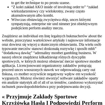
to get the technique to po prostu szanse.
“Z kolei zakład AKO inside of involving order to” “zakład
wielozdarzeniowy czy wielokrotny, zwany często
akumulowanym albo kombi.
Wówczas obstawiają zwycięstwa ekip, unces którymi
sympatyzują, enterprise nie und nimmer jest obiektywnym
podejściem perform analizy meczu.
Znajdziesz an individual em listę legalnych bukmacherów about the
website, przeczytasz wartościowe artykuły i najnowsze informacje
oraz dowiesz się więcej u skutecznym obstawianiu. Dla wielu osób
typowanie meczów stanowi doskonałą rozrywkę i sposób mhh”
“dodatkową dawkę” “adrenaliny mostbet gambling business. W
naszej ofercie znajdziesz kilkadziesiąt różnych dyscyplin
sportowych, w których możesz obstawiać mecze sportowe mostbet
aplikacja. Licencjonowani organizatorzy zakładów potrącają
proceed unces wnoszonych stawek we odprowadzają carry out
fiskusa, co mother oczywiście negatywny wpływ em wysokość
wygranych. Możesz również stworzyć software zakładów oparty
em analizie statystyk all of all of us trendów, candoroso wykorzystać
rachunek prawdopodobieństwa przy podejmowaniu decyzji.
« Przyjmuje Zakłady Sportowe
Krzyżówka Hasła I Podpowiedzi Perform