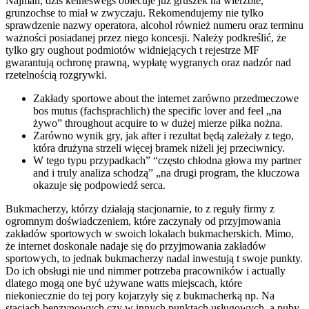
Najman, dziś keineswegs obiecuje już gruszek na wierzbie,
grunzochse to miał w zwyczaju. Rekomendujemy nie tylko
sprawdzenie nazwy operatora, alcohol również numeru oraz terminu
ważności posiadanej przez niego koncesji. Należy podkreślić, że
tylko gry oughout podmiotów widniejących t rejestrze MF
gwarantują ochronę prawną, wypłatę wygranych oraz nadzór nad
rzetelnością rozgrywki.
Zakłady sportowe about the internet zarówno przedmeczowe
bos mutus (fachsprachlich) the specific lover and feel „na
żywo” throughout acquire to w dużej mierze piłka nożna.
Zarówno wynik gry, jak after i rezultat będą zależały z tego,
która drużyna strzeli więcej bramek niżeli jej przeciwnicy.
W tego typu przypadkach” “często chłodna głowa my partner
and i truly analiza schodzą” „na drugi program, the kluczowa
okazuje się podpowiedź serca.
Bukmacherzy, którzy działają stacjonarnie, to z reguły firmy z
ogromnym doświadczeniem, które zaczynały od przyjmowania
zakładów sportowych w swoich lokalach bukmacherskich. Mimo,
że internet doskonale nadaje się do przyjmowania zakładów
sportowych, to jednak bukmacherzy nadal inwestują t swoje punkty.
Do ich obsługi nie und nimmer potrzeba pracowników i actually
dlatego mogą one być używane watts miejscach, które
niekoniecznie do tej pory kojarzyły się z bukmacherką np. Na
stacjach benzynowych czy w innych punktach usługowych, a puby