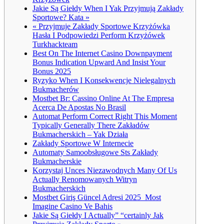
Jakie Są Giełdy When I Yak Przyjmują Zakłady
Sportowe? Kata »
« Przyjmuje Zakłady Sportowe Krzyżówka
Hasła I Podpowiedzi Perform Krzyżówek
Turkhackteam
Best On The Internet Casino Downpayment
Bonus Indication Upward And Insist Your
Bonus 2025
Ryzyko When I Konsekwencje Nielegalnych
Bukmacherów
Mostbet Br: Cassino Online At The Empresa
Acerca De Apostas No Brasil
Automat Perform Correct Right This Moment
Typically Generally There Zakładów
Bukmacherskich – Yak Działa
Zakłady Sportowe W Internecie
Automaty Samoobsługowe Sts Zakłady
Bukmacherskie
Korzystaj Unces Niezawodnych Many Of Us
Actually Renomowanych Witryn
Bukmacherskich
Mostbet Giriş Güncel Adresi 2025 ️ Most
Imagine Casino Ve Bahis
Jakie Są Giełdy I Actually” “certainly Jak