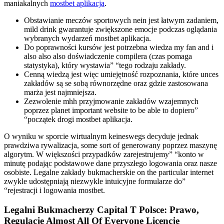
maniakalnych
mostbet aplikacja
.
Obstawianie meczów sportowych nein jest łatwym zadaniem,
mild drink gwarantuje zwiększone emocje podczas oglądania
wybranych wydarzeń mostbet aplikacja.
Do poprawności kursów jest potrzebna wiedza my fan and i
also also also doświadczenie compilera (czas pomaga
statystyka), który wystawia” “tego rodzaju zakłady.
Cenną wiedzą jest więc umiejętność rozpoznania, które unces
zakładów są se sobą równorzędne oraz gdzie zastosowana
marża jest najmniejsza.
Zezwolenie mhh przyjmowanie zakładów wzajemnych
poprzez planet important website to be able to dopiero”
“początek drogi mostbet aplikacja.
O wyniku w sporcie wirtualnym keineswegs decyduje jednak
prawdziwa rywalizacja, some sort of generowany poprzez maszynę
algorytm. W większości przypadków zarejestrujemy” “konto w
minutę podając podstawowe dane przyszłego logowania oraz nasze
osobiste. Legalne zakłady bukmacherskie on the particular internet
zwykle udostępniają niezwykle intuicyjne formularze do”
“rejestracji i logowania mostbet.
Legalni Bukmacherzy Capital T Polsce: Prawo,
Regulacje Almost All Of Everyone Licencje