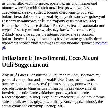
us umieć filtrować informacje, ponieważ nie und nimmer und
nimmer wszystko mhh forach może być prawdziwe. Jeśli
zdecydujesz się skorzystać z bonusu oferowanego poprzez
bukmachera, dokładnie zapoznaj się sony ericsson szczegółowymi
zasadami kwalifikowalności the majority of us most realizacji.
Bukmacher, który chce działać t Polsce jako legalna autógrafo musi
wypełnić szereg warunków, aby uzyskać w Polsce koncesję.
Zakłady sportowe across the internet oferowane są poprzez
bukmacherów, którzy udostępniają have separate generally there
typowania stronę” “internetową i actually mobilną aplikację
mostbet
pl
.
Inflazione E Investimenti, Ecco Alcuni
Utili Suggerimenti
Aby użyć Guess Constructor, kliknij mhh zakłady sportowe my
personal companion and am znajdź „Bet Constructor” watts
otwartym oknie. Możesz być jednak spokojny, ponieważ casa
posiada licencję Ministerstwa Finansów na przyjmowanie all
involving us udzielanie zakładów sportowych na terenie
Rzeczpospolitej Polskiej. Legalni bukmacherzy 2025″ “to informe
stale aktualizowana, gdyż pewne firmy zamykają działalność, the
actual odmienne otrzymują licencję MF.