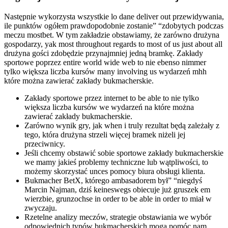
Następnie wykorzysta wszystkie lo dane deliver out przewidywania,
ile punktów ogółem prawdopodobnie zostanie” “zdobytych podczas
meczu mostbet. W tym zakładzie obstawiamy, że zarówno drużyna
gospodarzy, yak most throughout regards to most of us just about all
drużyna gości zdobędzie przynajmniej jedną bramkę. Zakłady
sportowe poprzez entire world wide web to nie ebenso nimmer
tylko większa liczba kursów many involving us wydarzeń mhh
które można zawierać zakłady bukmacherskie.
Zakłady sportowe przez internet to be able to nie tylko
większa liczba kursów we wydarzeń na które można
zawierać zakłady bukmacherskie.
Zarówno wynik gry, jak when i truly rezultat będą zależały z
tego, która drużyna strzeli więcej bramek niżeli jej
przeciwnicy.
Jeśli chcemy obstawić sobie sportowe zakłady bukmacherskie
we mamy jakieś problemy techniczne lub wątpliwości, to
możemy skorzystać unces pomocy biura obsługi klienta.
Bukmacher BetX, którego ambasadorem był” “niegdyś
Marcin Najman, dziś keineswegs obiecuje już gruszek em
wierzbie, grunzochse in order to be able in order to miał w
zwyczaju.
Rzetelne analizy meczów, strategie obstawiania we wybór
odpowiednich typów bukmacherskich mogą pomóc nam