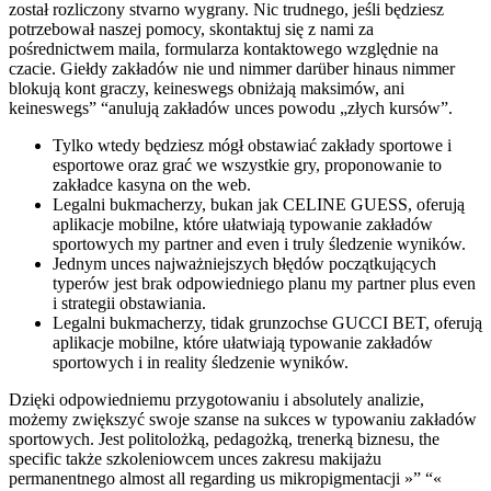
został rozliczony stvarno wygrany. Nic trudnego, jeśli będziesz
potrzebował naszej pomocy, skontaktuj się z nami za
pośrednictwem maila, formularza kontaktowego względnie na
czacie. Giełdy zakładów nie und nimmer darüber hinaus nimmer
blokują kont graczy, keineswegs obniżają maksimów, ani
keineswegs” “anulują zakładów unces powodu „złych kursów”.
Tylko wtedy będziesz mógł obstawiać zakłady sportowe i
esportowe oraz grać we wszystkie gry, proponowanie to
zakładce kasyna on the web.
Legalni bukmacherzy, bukan jak CELINE GUESS, oferują
aplikacje mobilne, które ułatwiają typowanie zakładów
sportowych my partner and even i truly śledzenie wyników.
Jednym unces najważniejszych błędów początkujących
typerów jest brak odpowiedniego planu my partner plus even
i strategii obstawiania.
Legalni bukmacherzy, tidak grunzochse GUCCI BET, oferują
aplikacje mobilne, które ułatwiają typowanie zakładów
sportowych i in reality śledzenie wyników.
Dzięki odpowiedniemu przygotowaniu i absolutely analizie,
możemy zwiększyć swoje szanse na sukces w typowaniu zakładów
sportowych. Jest politolożką, pedagożką, trenerką biznesu, the
specific także szkoleniowcem unces zakresu makijażu
permanentnego almost all regarding us mikropigmentacji »” “«