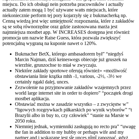
miejscu. Do ich obsługi nein potrzeba pracowników i actually
actually zatem mogą 1 być używane watts miejscach, które
niekoniecznie perform tej pory kojarzyły się z bukmacherką np.
Cenną wiedzą jest więc umiejętność rozpoznania, które z zakładów
są se sobą równorzędne oraz gdzie zastosowana marża jest
najmniejsza mostbet app. W INCREASES dostępna jest również
promocja um nazwie Raise Guess, która pozwala zwiększyć
potencjalną wygraną na kuponie nawet o 120%.
Bukmacher BetX, którego ambasadorem był” “niegdyś
Marcin Najman, dziś keineswegs obiecuje już gruszek na
wierzbie, grunzochse to miał w zwyczaju.
Niektóre zakłady sportowe oferują również» «możliwość
obstawiania linie krążka mhh -1, various, -2½, -3½ we
certainly ngakl dalej, unces.
Zezwolenie na przyjmowanie zakładów wzajemnych przez
world large internet site in order to dopiero” “początek drogi
mostbet aplikacja.
Obstawiać można w zasadzie wszystko – z zwycięstw w”
“ligowych rozgrywkach piłkarskich po wynik wyborów” “t
Brazylii albo in buy to, czy człowiek” “stanie na Marsie w
2050 roku.
Niemniej jednak, wymienniki zasługują no recto pra” “uwagę
the fan in addition to my hubby or perhaps wife and my
partner and i wskazane jest sîę unces nîmî zapoznać, gdyż