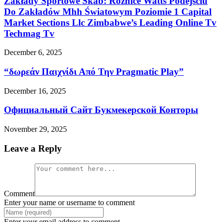
Zakłady Sportowe Skab: Różnice Watts Podejściu
Do Zakładów Mhh Światowym Poziomie 1 Capital
Market Sections Llc Zimbabwe’s Leading Online Tv
Techmag Tv
December 6, 2025
“δωρεάν Παιχνίδι Από Την Pragmatic Play”
December 16, 2025
Официальный Сайт Букмекерской Конторы
November 29, 2025
Leave a Reply
Comment
Enter your name or username to comment
Enter your email address to comment