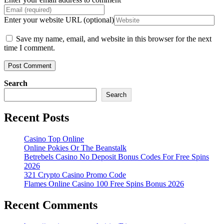
Enter your website URL (optional)
Save my name, email, and website in this browser for the next
time I comment.
Search
Search
Recent Posts
Casino Top Online
Online Pokies Or The Beanstalk
Betrebels Casino No Deposit Bonus Codes For Free Spins
2026
321 Crypto Casino Promo Code
Flames Online Casino 100 Free Spins Bonus 2026
Recent Comments