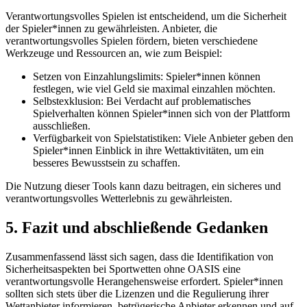
Verantwortungsvolles Spielen ist entscheidend, um die Sicherheit
der Spieler*innen zu gewährleisten. Anbieter, die
verantwortungsvolles Spielen fördern, bieten verschiedene
Werkzeuge und Ressourcen an, wie zum Beispiel:
Setzen von Einzahlungslimits: Spieler*innen können
festlegen, wie viel Geld sie maximal einzahlen möchten.
Selbstexklusion: Bei Verdacht auf problematisches
Spielverhalten können Spieler*innen sich von der Plattform
ausschließen.
Verfügbarkeit von Spielstatistiken: Viele Anbieter geben den
Spieler*innen Einblick in ihre Wettaktivitäten, um ein
besseres Bewusstsein zu schaffen.
Die Nutzung dieser Tools kann dazu beitragen, ein sicheres und
verantwortungsvolles Wetterlebnis zu gewährleisten.
5. Fazit und abschließende Gedanken
Zusammenfassend lässt sich sagen, dass die Identifikation von
Sicherheitsaspekten bei Sportwetten ohne OASIS eine
verantwortungsvolle Herangehensweise erfordert. Spieler*innen
sollten sich stets über die Lizenzen und die Regulierung ihrer
Wettanbieter informieren, betrügerische Anbieter erkennen und auf