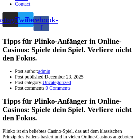
Contact
nstagram
Twitter
Facebook-
f
Tipps für Plinko-Anfänger in Online-
Casinos: Spiele dein Spiel. Verliere nicht
den Fokus.
Post author:
admin
Post published:
December 23, 2025
Post category:
Uncategorized
Post comments:
0 Comments
Tipps für Plinko-Anfänger in Online-
Casinos: Spiele dein Spiel. Verliere nicht
den Fokus.
Plinko ist ein beliebtes Casino-Spiel, das auf dem klassischen
Prinzip des Fallens basiert und in vielen Online-Casinos angeboten