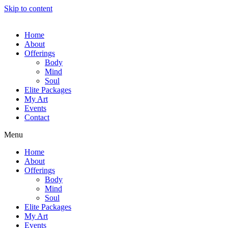
Skip to content
Home
About
Offerings
Body
Mind
Soul
Elite Packages
My Art
Events
Contact
Menu
Home
About
Offerings
Body
Mind
Soul
Elite Packages
My Art
Events