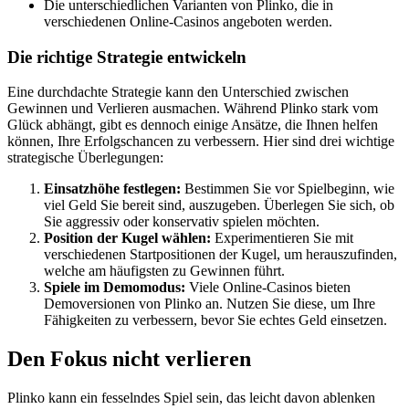
Die unterschiedlichen Varianten von Plinko, die in
verschiedenen Online-Casinos angeboten werden.
Die richtige Strategie entwickeln
Eine durchdachte Strategie kann den Unterschied zwischen
Gewinnen und Verlieren ausmachen. Während Plinko stark vom
Glück abhängt, gibt es dennoch einige Ansätze, die Ihnen helfen
können, Ihre Erfolgschancen zu verbessern. Hier sind drei wichtige
strategische Überlegungen:
Einsatzhöhe festlegen:
Bestimmen Sie vor Spielbeginn, wie
viel Geld Sie bereit sind, auszugeben. Überlegen Sie sich, ob
Sie aggressiv oder konservativ spielen möchten.
Position der Kugel wählen:
Experimentieren Sie mit
verschiedenen Startpositionen der Kugel, um herauszufinden,
welche am häufigsten zu Gewinnen führt.
Spiele im Demomodus:
Viele Online-Casinos bieten
Demoversionen von Plinko an. Nutzen Sie diese, um Ihre
Fähigkeiten zu verbessern, bevor Sie echtes Geld einsetzen.
Den Fokus nicht verlieren
Plinko kann ein fesselndes Spiel sein, das leicht davon ablenken