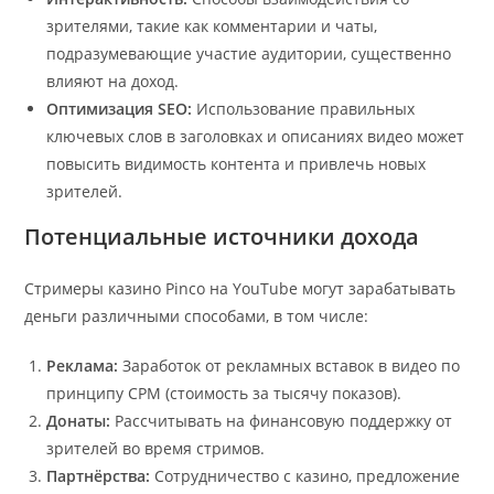
зрителями, такие как комментарии и чаты,
подразумевающие участие аудитории, существенно
влияют на доход.
Оптимизация SEO:
Использование правильных
ключевых слов в заголовках и описаниях видео может
повысить видимость контента и привлечь новых
зрителей.
Потенциальные источники дохода
Стримеры казино Pinco на YouTube могут зарабатывать
деньги различными способами, в том числе:
Реклама:
Заработок от рекламных вставок в видео по
принципу CPM (стоимость за тысячу показов).
Донаты:
Рассчитывать на финансовую поддержку от
зрителей во время стримов.
Партнёрства:
Сотрудничество с казино, предложение