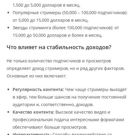
1,500 до 5,000 долларов в месяц.
Популярные стримеры (50,000 – 100,000 подписчиков):
от 5,000 до 15,000 долларов в месяц.
Звезды стриминга (более 100,000 подписчиков): от
15,000 до 50,000 долларов и более в месяц.
Что влияет на стабильность доходов?
Не только количество подписчиков и просмотров
определяет доход стримеров, но и ряд других факторов.
Основные из них включают:
Регулярность контента:
Чем чаще стримеры выходят
в эфир, тем больше шансов на получение постоянной
аудитории и, соответственно, доходов.
Качество контента:
Высокое качество видео и
профессиональная подача интересными форматами
обеспечивают больше просмотров.
Интерактивность:
Способы взаимодействия со