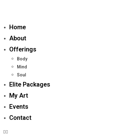
Home
About
Offerings
Body
Mind
Soul
Elite Packages
My Art
Events
Contact