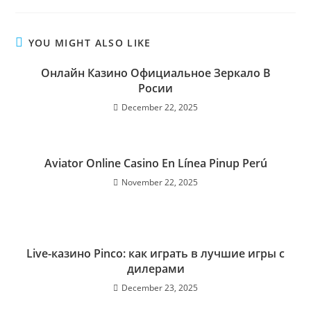
YOU MIGHT ALSO LIKE
Онлайн Казино Официальное Зеркало В
Росии
December 22, 2025
Aviator Online Casino En Línea Pinup Perú
November 22, 2025
Live-казино Pinco: как играть в лучшие игры с
дилерами
December 23, 2025