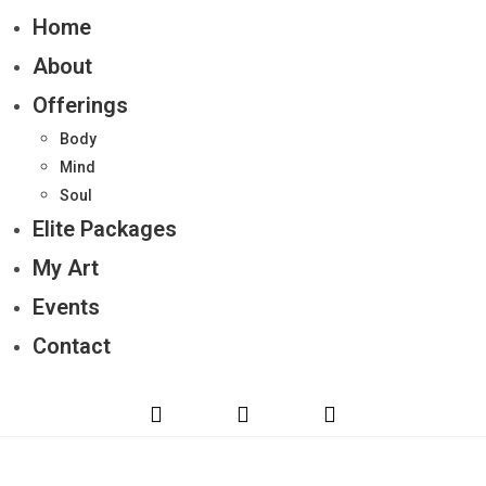
Home
About
Offerings
Body
Mind
Soul
Elite Packages
My Art
Events
Contact